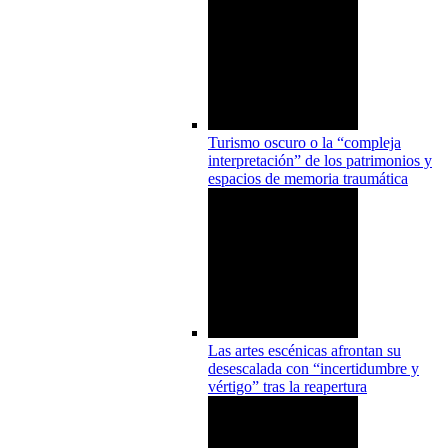
Turismo oscuro o la “compleja
interpretación” de los patrimonios y
espacios de memoria traumática
Las artes escénicas afrontan su
desescalada con “incertidumbre y
vértigo” tras la reapertura