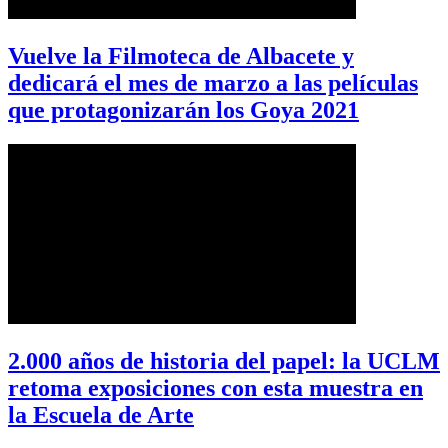
Vuelve la Filmoteca de Albacete y
dedicará el mes de marzo a las películas
que protagonizarán los Goya 2021
2.000 años de historia del papel: la UCLM
retoma exposiciones con esta muestra en
la Escuela de Arte