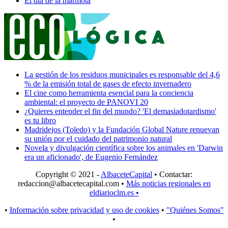
El día de la marmota
La gestión de los residuos municipales es responsable del 4,6
% de la emisión total de gases de efecto invernadero
El cine como herramienta esencial para la conciencia
ambiental: el proyecto de PANOVI 20
¿Quieres entender el fin del mundo? 'El demasiadotardismo'
es tu libro
Madridejos (Toledo) y la Fundación Global Nature renuevan
su unión por el cuidado del patrimonio natural
Novela y divulgación científica sobre los animales en 'Darwin
era un aficionado', de Eugenio Fernández
Copyright © 2021 -
AlbaceteCapital
• Contactar:
redaccion@albacetecapital.com
•
Más noticias regionales en
eldiarioclm.es •
•
Información sobre privacidad y uso de cookies
•
"Quiénes Somos"
•