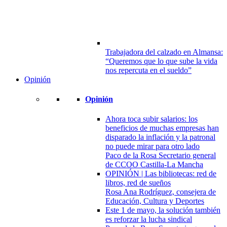
Trabajadora del calzado en Almansa:
“Queremos que lo que sube la vida
nos repercuta en el sueldo”
Opinión
Opinión
Ahora toca subir salarios: los
beneficios de muchas empresas han
disparado la inflación y la patronal
no puede mirar para otro lado
Paco de la Rosa Secretario general
de CCOO Castilla-La Mancha
OPINIÓN | Las bibliotecas: red de
libros, red de sueños
Rosa Ana Rodríguez, consejera de
Educación, Cultura y Deportes
Este 1 de mayo, la solución también
es reforzar la lucha sindical