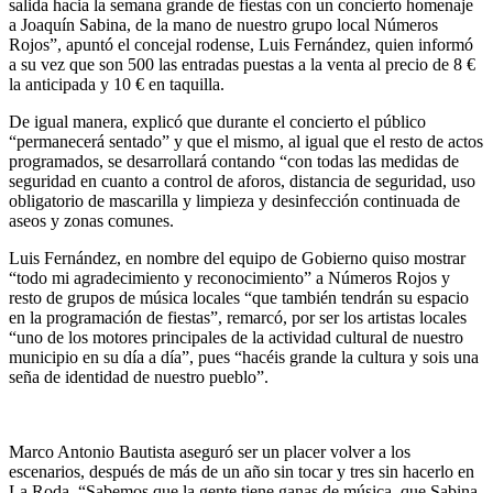
salida hacia la semana grande de fiestas con un concierto homenaje
a Joaquín Sabina, de la mano de nuestro grupo local Números
Rojos”, apuntó el concejal rodense, Luis Fernández, quien informó
a su vez que son 500 las entradas puestas a la venta al precio de 8 €
la anticipada y 10 € en taquilla.
De igual manera, explicó que durante el concierto el público
“permanecerá sentado” y que el mismo, al igual que el resto de actos
programados, se desarrollará contando “con todas las medidas de
seguridad en cuanto a control de aforos, distancia de seguridad, uso
obligatorio de mascarilla y limpieza y desinfección continuada de
aseos y zonas comunes.
Luis Fernández, en nombre del equipo de Gobierno quiso mostrar
“todo mi agradecimiento y reconocimiento” a Números Rojos y
resto de grupos de música locales “que también tendrán su espacio
en la programación de fiestas”, remarcó, por ser los artistas locales
“uno de los motores principales de la actividad cultural de nuestro
municipio en su día a día”, pues “hacéis grande la cultura y sois una
seña de identidad de nuestro pueblo”.
Marco Antonio Bautista aseguró ser un placer volver a los
escenarios, después de más de un año sin tocar y tres sin hacerlo en
La Roda. “Sabemos que la gente tiene ganas de música, que Sabina