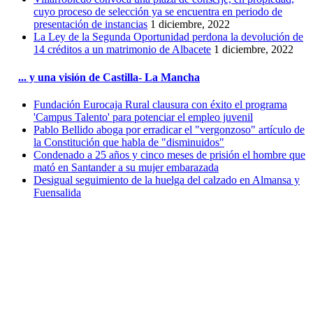
cuyo proceso de selección ya se encuentra en periodo de
presentación de instancias
1 diciembre, 2022
La Ley de la Segunda Oportunidad perdona la devolución de
14 créditos a un matrimonio de Albacete
1 diciembre, 2022
... y una visión de Castilla- La Mancha
Fundación Eurocaja Rural clausura con éxito el programa
'Campus Talento' para potenciar el empleo juvenil
Pablo Bellido aboga por erradicar el "vergonzoso" artículo de
la Constitución que habla de "disminuidos"
Condenado a 25 años y cinco meses de prisión el hombre que
mató en Santander a su mujer embarazada
Desigual seguimiento de la huelga del calzado en Almansa y
Fuensalida