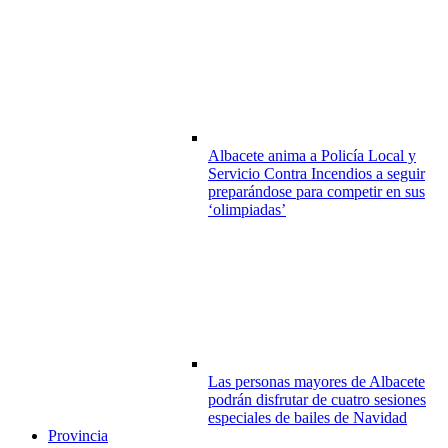
Albacete anima a Policía Local y
Servicio Contra Incendios a seguir
preparándose para competir en sus
‘olimpiadas’
Las personas mayores de Albacete
podrán disfrutar de cuatro sesiones
especiales de bailes de Navidad
Provincia