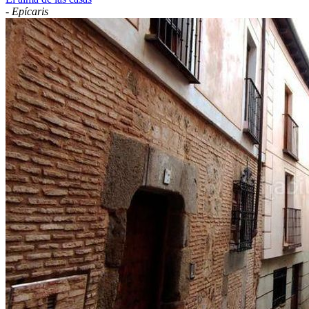
-
Epícaris