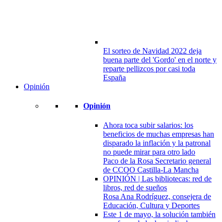
El sorteo de Navidad 2022 deja
buena parte del 'Gordo' en el norte y
reparte pellizcos por casi toda
España
Opinión
Opinión
Ahora toca subir salarios: los
beneficios de muchas empresas han
disparado la inflación y la patronal
no puede mirar para otro lado
Paco de la Rosa Secretario general
de CCOO Castilla-La Mancha
OPINIÓN | Las bibliotecas: red de
libros, red de sueños
Rosa Ana Rodríguez, consejera de
Educación, Cultura y Deportes
Este 1 de mayo, la solución también