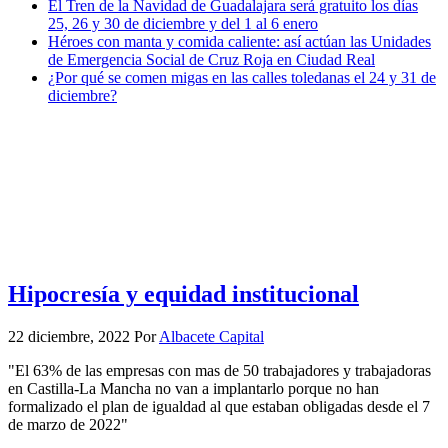
El Tren de la Navidad de Guadalajara será gratuito los días
25, 26 y 30 de diciembre y del 1 al 6 enero
Héroes con manta y comida caliente: así actúan las Unidades
de Emergencia Social de Cruz Roja en Ciudad Real
¿Por qué se comen migas en las calles toledanas el 24 y 31 de
diciembre?
Hipocresía y equidad institucional
22 diciembre, 2022
Por
Albacete Capital
"El 63% de las empresas con mas de 50 trabajadores y trabajadoras
en Castilla-La Mancha no van a implantarlo porque no han
formalizado el plan de igualdad al que estaban obligadas desde el 7
de marzo de 2022"