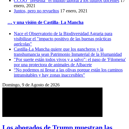
CCOO “presenta” el mundo laboral a los futuros docentes
17
enero, 2021
Juntos, pero no revueltos
17 enero, 2021
… y una visión de Castilla- La Mancha
Nace el Observatorio de la Biodiversidad Agraria para
visibilizar el "impacto positivo de las buenas prácticas
agrícolas"
Castilla-La Mancha quiere que los gancheros y la
transhumancia sean Patrimonio Inmaterial de la Humanidad
"Por suerte están todos vivos y a salvo": el paso de 'Filomena'
por una protectora de animales de Albacete
“No podemos ni llegar a las olivas porque están los caminos
intransitables y hay zonas inaccesibles”
Domingo, 9 de Agosto de 2026
Los abogados de Trump muestran las