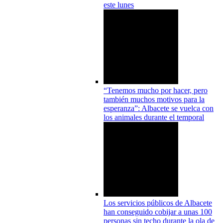
este lunes
“Tenemos mucho por hacer, pero
también muchos motivos para la
esperanza”: Albacete se vuelca con
los animales durante el temporal
Los servicios públicos de Albacete
han conseguido cobijar a unas 100
personas sin techo durante la ola de