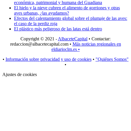
económica, patrimonial y humana del Guadiana
El hielo y la nieve cubren el alimento de gorriones y otras
aves urbanas, ¿las ayudamos?
Efectos del calentamiento global sobre el plumaje de las aves:
el caso de la perdiz roja
El plástico más peligroso de las latas está dentro
Copyright © 2021 -
AlbaceteCapital
• Contactar:
redaccion@albacetecapital.com
•
Más noticias regionales en
eldiarioclm.es •
•
Información sobre privacidad y uso de cookies
•
"Quiénes Somos"
•
Ajustes de cookies