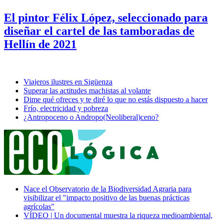
El pintor Félix López, seleccionado para
diseñar el cartel de las tamboradas de
Hellín de 2021
Viajeros ilustres en Sigüenza
Superar las actitudes machistas al volante
Dime qué ofreces y te diré lo que no estás dispuesto a hacer
Frío, electricidad y pobreza
¿Antropoceno o Andropo(Neoliberal)ceno?
Nace el Observatorio de la Biodiversidad Agraria para
visibilizar el "impacto positivo de las buenas prácticas
agrícolas"
VÍDEO | Un documental muestra la riqueza medioambiental,