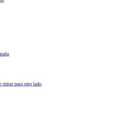
ón
mpaña
e mirar para otro lado