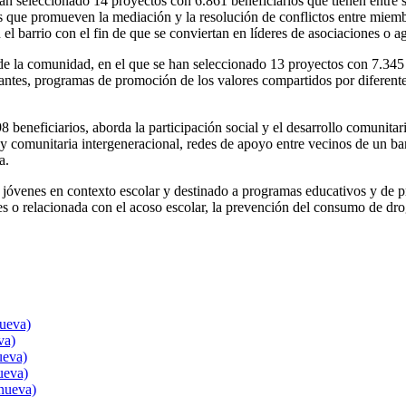
han seleccionado 14 proyectos con 6.861 beneficiarios que tienen entre
es que promueven la mediación y la resolución de conflictos entre miembro
el barrio con el fin de que se conviertan en líderes de asociaciones o 
s de la comunidad, en el que se han seleccionado 13 proyectos con 7.345 
rantes, programas de promoción de los valores compartidos por diferente
 beneficiarios, aborda la participación social y el desarrollo comunitar
l y comunitaria intergeneracional, redes de apoyo entre vecinos de un bar
a.
y jóvenes en contexto escolar y destinado a programas educativos y de 
es o relacionada con el acoso escolar, la prevención del consumo de dr
nueva)
va)
ueva)
ueva)
nueva)