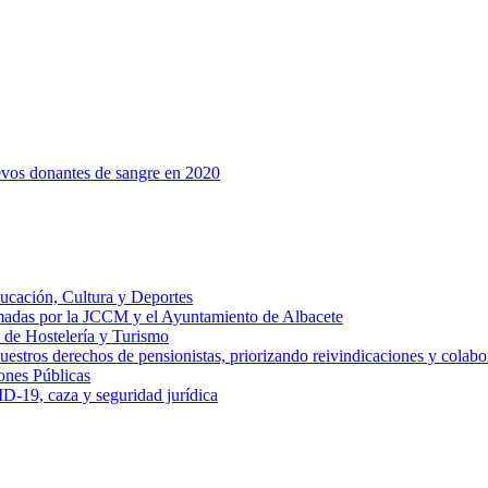
evos donantes de sangre en 2020
ucación, Cultura y Deportes
adas por la JCCM y el Ayuntamiento de Albacete
 de Hostelería y Turismo
tros derechos de pensionistas, priorizando reivindicaciones y colabor
ones Públicas
-19, caza y seguridad jurídica