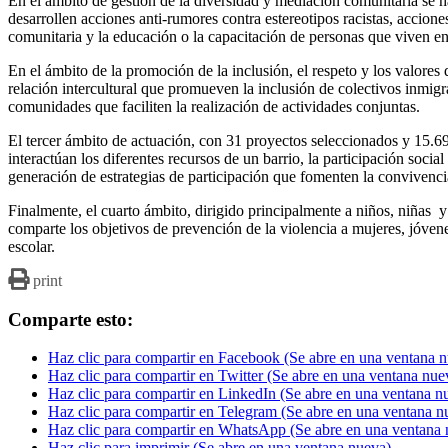
En el ámbito de gestión de la diversidad y mediación comunitaria se 
desarrollen acciones anti-rumores contra estereotipos racistas, accion
comunitaria y la educación o la capacitación de personas que viven en 
En el ámbito de la promoción de la inclusión, el respeto y los valore
relación intercultural que promueven la inclusión de colectivos inmig
comunidades que faciliten la realización de actividades conjuntas.
El tercer ámbito de actuación, con 31 proyectos seleccionados y 15.698
interactúan los diferentes recursos de un barrio, la participación socia
generación de estrategias de participación que fomenten la convivenci
Finalmente, el cuarto ámbito, dirigido principalmente a niños, niñas 
comparte los objetivos de prevención de la violencia a mujeres, jóven
escolar.
print
Comparte esto:
Haz clic para compartir en Facebook (Se abre en una ventana 
Haz clic para compartir en Twitter (Se abre en una ventana nue
Haz clic para compartir en LinkedIn (Se abre en una ventana n
Haz clic para compartir en Telegram (Se abre en una ventana n
Haz clic para compartir en WhatsApp (Se abre en una ventana 
Haz clic para imprimir (Se abre en una ventana nueva)