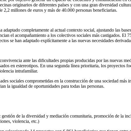
vecinas originarios de diferentes países y con una gran diversidad cultur
 2,2 millones de euros y más de 40.000 personas beneficiarias.
a adaptado completamente al actual contexto social, ajustando las bases 
cian el acompañamiento a los colectivos sociales más castigados. El 75
royectos se han adaptado explícitamente a las nuevas necesidades derivad
onvivencia ante las dificultades propias producidas por las nuevas medi
ados en estereotipos. En una segunda línea prioritaria, los proyectos fo
olencia intrafamiliar.
dades sociales comprometidas en la construcción de una sociedad más in
cian la igualdad de oportunidades para todas las personas.
 gestión de la diversidad y mediación comunitaria, promoción de la inclu
ones, violencia, etc.)