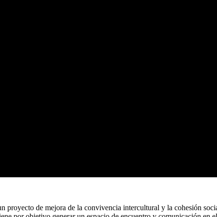
proyecto de mejora de la convivencia intercultural y la cohesión socia
ene por objetivo generar un espacio de encuentro y comunicación en el 