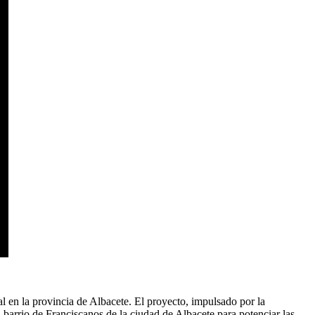
l en la provincia de Albacete. El proyecto, impulsado por la
barrio de Franciscanos de la ciudad de Albacete para potenciar las