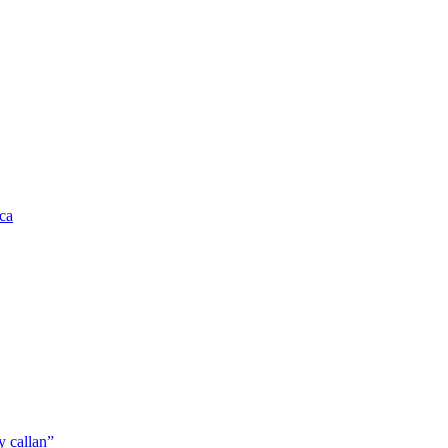
rca
y callan”