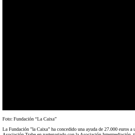
Foto: Fundación “La Caixa”
La Fundación ”la Caixa” ha concedido una ayuda de 27.000 euros a un 
Asociación Trabe en partenariado con la Asociación Intermediación, ti