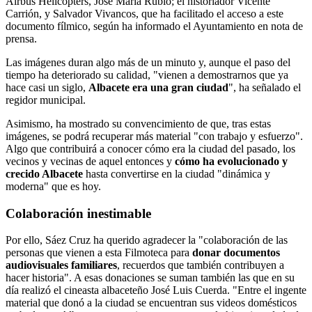
Airbus Helicopters, José María Rubio; el historiador Vicente
Carrión, y Salvador Vivancos, que ha facilitado el acceso a este
documento fílmico, según ha informado el Ayuntamiento en nota de
prensa.
Las imágenes duran algo más de un minuto y, aunque el paso del
tiempo ha deteriorado su calidad, "vienen a demostrarnos que ya
hace casi un siglo,
Albacete era una gran ciudad
", ha señalado el
regidor municipal.
Asimismo, ha mostrado su convencimiento de que, tras estas
imágenes, se podrá recuperar más material "con trabajo y esfuerzo".
Algo que contribuirá a conocer cómo era la ciudad del pasado, los
vecinos y vecinas de aquel entonces y
cómo ha evolucionado y
crecido Albacete
hasta convertirse en la ciudad "dinámica y
moderna" que es hoy.
Colaboración inestimable
Por ello, Sáez Cruz ha querido agradecer la "colaboración de las
personas que vienen a esta Filmoteca para
donar documentos
audiovisuales familiares
, recuerdos que también contribuyen a
hacer historia". A esas donaciones se suman también las que en su
día realizó el cineasta albaceteño José Luis Cuerda. "Entre el ingente
material que donó a la ciudad se encuentran sus videos domésticos