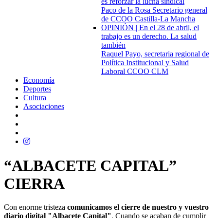
es reforzar la lucha sindical
Paco de la Rosa Secretario general
de CCOO Castilla-La Mancha
OPINIÓN | En el 28 de abril, el
trabajo es un derecho. La salud
también
Raquel Payo, secretaria regional de
Política Institucional y Salud
Laboral CCOO CLM
Economía
Deportes
Cultura
Asociaciones
“ALBACETE CAPITAL”
CIERRA
Con enorme tristeza
comunicamos el cierre de nuestro y vuestro
diario digital "Albacete Capital"
. Cuando se acaban de cumplir