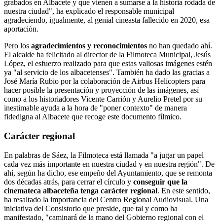
grabados en Albacete y que vienen a sumarse a la historia rodada de
nuestra ciudad", ha explicado el responsable municipal
agradeciendo, igualmente, al genial cineasta fallecido en 2020, esa
aportación.
Pero los
agradecimientos y reconocimientos
no han quedado ahí.
El alcalde ha felicitado al director de la Filmoteca Municipal, Jesús
López, el esfuerzo realizado para que estas valiosas imágenes estén
ya "al servicio de los albacetenses". También ha dado las gracias a
José María Rubio por la colaboración de Airbus Helicopters para
hacer posible la presentación y proyección de las imágenes, así
como a los historiadores Vicente Carrión y Aurelio Pretel por su
inestimable ayuda a la hora de "poner contexto" de manera
fidedigna al Albacete que recoge este documento fílmico.
Carácter regional
En palabras de Sáez, la Filmoteca está llamada "a jugar un papel
cada vez más importante en nuestra ciudad y en nuestra región". De
ahí, según ha dicho, ese empeño del Ayuntamiento, que se remonta
dos décadas atrás, para cerrar el círculo y
conseguir que la
cinemateca albaceteña tenga carácter regional
. En este sentido,
ha resaltado la importancia del Centro Regional Audiovisual. Una
iniciativa del Consistorio que preside, que tal y como ha
manifestado, "caminará de la mano del Gobierno regional con el