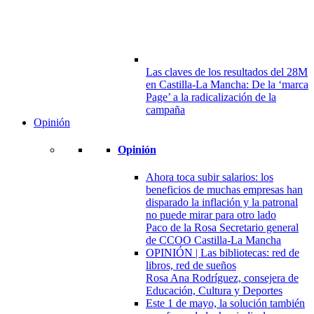
Las claves de los resultados del 28M
en Castilla-La Mancha: De la ‘marca
Page’ a la radicalización de la
campaña
Opinión
Opinión
Ahora toca subir salarios: los
beneficios de muchas empresas han
disparado la inflación y la patronal
no puede mirar para otro lado
Paco de la Rosa Secretario general
de CCOO Castilla-La Mancha
OPINIÓN | Las bibliotecas: red de
libros, red de sueños
Rosa Ana Rodríguez, consejera de
Educación, Cultura y Deportes
Este 1 de mayo, la solución también