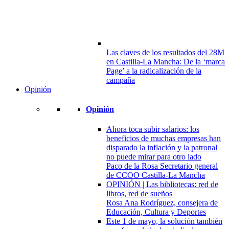
Las claves de los resultados del 28M
en Castilla-La Mancha: De la ‘marca
Page’ a la radicalización de la
campaña
Opinión
Opinión
Ahora toca subir salarios: los
beneficios de muchas empresas han
disparado la inflación y la patronal
no puede mirar para otro lado
Paco de la Rosa Secretario general
de CCOO Castilla-La Mancha
OPINIÓN | Las bibliotecas: red de
libros, red de sueños
Rosa Ana Rodríguez, consejera de
Educación, Cultura y Deportes
Este 1 de mayo, la solución también