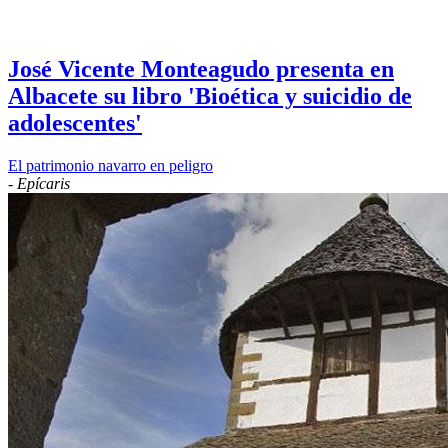
José Vicente Monteagudo presenta en
Albacete su libro 'Bioética y suicidio de
adolescentes'
El patrimonio navarro en peligro
-
Epícaris