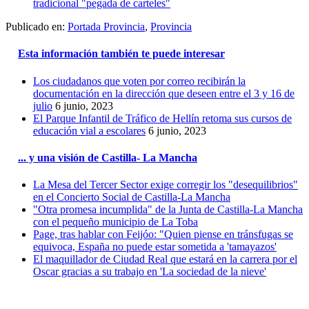
tradicional "pegada de carteles"
Publicado en:
Portada Provincia
,
Provincia
Esta información también te puede interesar
Los ciudadanos que voten por correo recibirán la
documentación en la dirección que deseen entre el 3 y 16 de
julio
6 junio, 2023
El Parque Infantil de Tráfico de Hellín retoma sus cursos de
educación vial a escolares
6 junio, 2023
... y una visión de Castilla- La Mancha
La Mesa del Tercer Sector exige corregir los "desequilibrios"
en el Concierto Social de Castilla-La Mancha
"Otra promesa incumplida" de la Junta de Castilla-La Mancha
con el pequeño municipio de La Toba
Page, tras hablar con Feijóo: "Quien piense en tránsfugas se
equivoca, España no puede estar sometida a 'tamayazos'
El maquillador de Ciudad Real que estará en la carrera por el
Oscar gracias a su trabajo en 'La sociedad de la nieve'