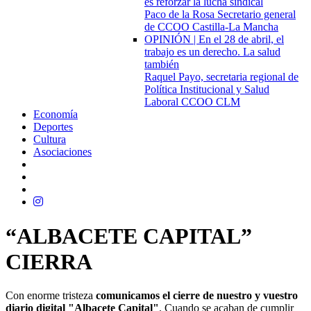
es reforzar la lucha sindical
Paco de la Rosa Secretario general
de CCOO Castilla-La Mancha
OPINIÓN | En el 28 de abril, el
trabajo es un derecho. La salud
también
Raquel Payo, secretaria regional de
Política Institucional y Salud
Laboral CCOO CLM
Economía
Deportes
Cultura
Asociaciones
“ALBACETE CAPITAL”
CIERRA
Con enorme tristeza
comunicamos el cierre de nuestro y vuestro
diario digital "Albacete Capital"
. Cuando se acaban de cumplir