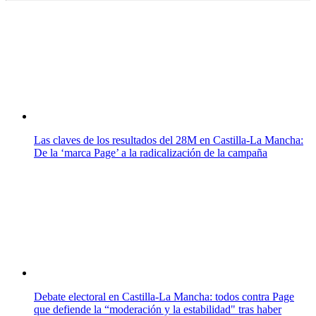
Las claves de los resultados del 28M en Castilla-La Mancha:
De la ‘marca Page’ a la radicalización de la campaña
Debate electoral en Castilla-La Mancha: todos contra Page
que defiende la “moderación y la estabilidad" tras haber