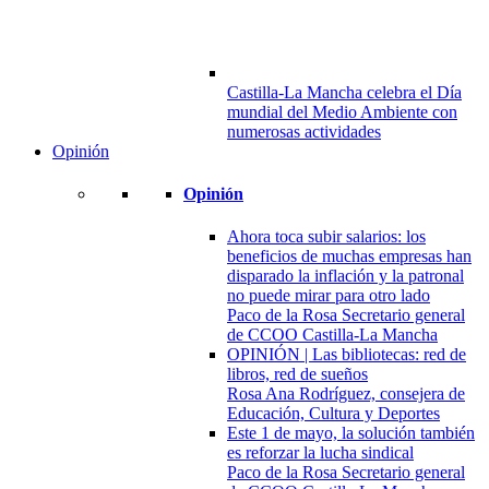
Castilla-La Mancha celebra el Día
mundial del Medio Ambiente con
numerosas actividades
Opinión
Opinión
Ahora toca subir salarios: los
beneficios de muchas empresas han
disparado la inflación y la patronal
no puede mirar para otro lado
Paco de la Rosa Secretario general
de CCOO Castilla-La Mancha
OPINIÓN | Las bibliotecas: red de
libros, red de sueños
Rosa Ana Rodríguez, consejera de
Educación, Cultura y Deportes
Este 1 de mayo, la solución también
es reforzar la lucha sindical
Paco de la Rosa Secretario general