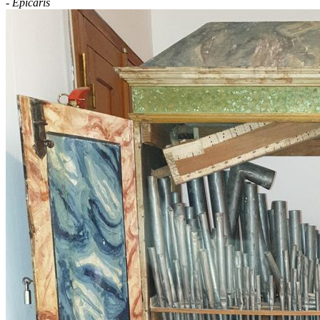
-
Epícaris