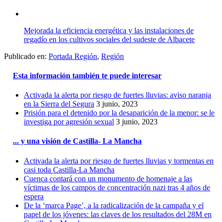
Mejorada la eficiencia energética y las instalaciones de
regadío en los cultivos sociales del sudeste de Albacete
Publicado en:
Portada Región
,
Región
Esta información también te puede interesar
Activada la alerta por riesgo de fuertes lluvias: aviso naranja
en la Sierra del Segura
3 junio, 2023
Prisión para el detenido por la desaparición de la menor: se le
investiga por agresión sexual
3 junio, 2023
... y una visión de Castilla- La Mancha
Activada la alerta por riesgo de fuertes lluvias y tormentas en
casi toda Castilla-La Mancha
Cuenca contará con un monumento de homenaje a las
víctimas de los campos de concentración nazi tras 4 años de
espera
De la ‘marca Page’, a la radicalización de la campaña y el
papel de los jóvenes: las claves de los resultados del 28M en