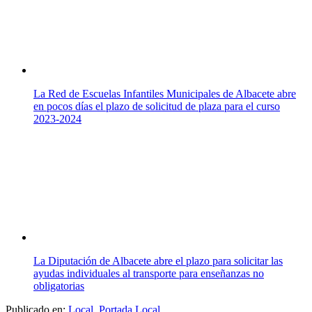
La Red de Escuelas Infantiles Municipales de Albacete abre
en pocos días el plazo de solicitud de plaza para el curso
2023-2024
La Diputación de Albacete abre el plazo para solicitar las
ayudas individuales al transporte para enseñanzas no
obligatorias
Publicado en:
Local
,
Portada Local