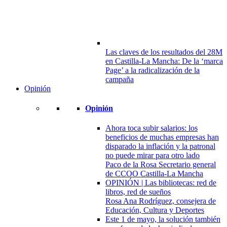
Las claves de los resultados del 28M
en Castilla-La Mancha: De la ‘marca
Page’ a la radicalización de la
campaña
Opinión
Opinión
Ahora toca subir salarios: los
beneficios de muchas empresas han
disparado la inflación y la patronal
no puede mirar para otro lado
Paco de la Rosa Secretario general
de CCOO Castilla-La Mancha
OPINIÓN | Las bibliotecas: red de
libros, red de sueños
Rosa Ana Rodríguez, consejera de
Educación, Cultura y Deportes
Este 1 de mayo, la solución también