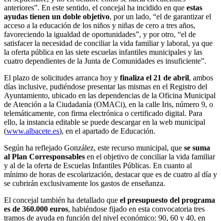
anteriores”. En este sentido, el concejal ha incidido en que
estas
ayudas tienen un doble objetivo
, por un lado, “el de garantizar el
acceso a la educación de los niños y niñas de cero a tres años,
favoreciendo la igualdad de oportunidades”, y por otro, “el de
satisfacer la necesidad de conciliar la vida familiar y laboral, ya que
la oferta pública en las siete escuelas infantiles municipales y las
cuatro dependientes de la Junta de Comunidades es insuficiente”.
El plazo de solicitudes arranca hoy y
finaliza el 21 de abril
, ambos
días inclusive, pudiéndose presentar las mismas en el Registro del
Ayuntamiento, ubicado en las dependencias de la Oficina Municipal
de Atención a la Ciudadanía (OMACi), en la calle Iris, número 9, o
telemáticamente, con firma electrónica o certificado digital. Para
ello, la instancia editable se puede descargar en la web municipal
(
www.albacete.es
), en el apartado de Educación.
Según ha reflejado González, este recurso municipal, que
se suma
al Plan Corresponsables
en el objetivo de conciliar la vida familiar
y al de la oferta de Escuelas Infantiles Públicas. En cuanto al
mínimo de horas de escolarización, destacar que es de cuatro al día y
se cubrirán exclusivamente los gastos de enseñanza.
El concejal también ha detallado que
el presupuesto del programa
es de 360.000 euros
, habiéndose fijado en esta convocatoria tres
tramos de ayuda en función del nivel económico: 90, 60 y 40, en