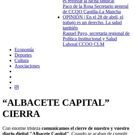
es reforzar la lucha sindical
Paco de la Rosa Secretario general
de CCOO Castilla-La Mancha
OPINIÓN | En el 28 de abril, el
trabajo es un derecho. La salud
también
Raquel Payo, secretaria regional de
Política Institucional y Salud
Laboral CCOO CLM
Economía
Deportes
Cultura
Asociaciones
“ALBACETE CAPITAL”
CIERRA
Con enorme tristeza
comunicamos el cierre de nuestro y vuestro
diario digital "Albacete Capital"
. Cuando se acaban de cumplir