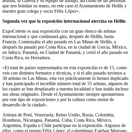
artistas, la Galería y su equipo de trabajo, así como de las personas
que nos brindan su mano, en este caso el Ayuntamiento de Hellín y
nuestro gran colega y socio Félix López».
Segunda vez que la exposición internacional aterriza en Hellín
ExpoCeleste es una exposición con un gran elenco de artistas
internacional y que continuará gira, después de Hellín, hasta
Francia. Comenzaba el año pasado en Las Minas de Hellín, y
después ha pasado por Costa Rica, en la ciudad de Grecia, México,
en Jalisco; Panamá, en Ciudad de Panamá, y cerró el año pasado en
Costa Rica, en Herradura.
«El total de países representados en esta exposición es de 15, como
veis con distintos formatos y técnicas, y si el año pasado tuvimos a
30 artistas en Las Minas, esta vez prácticamente lo hemos duplicado
y han participado el increíble número total de 55 artistas, algunos de
los cuales se han desplazado a nuestra localidad y han traído incluso
sus obras originales. Desde el Ayuntamiento siempre apostaremos
por este tipo de exposiciones y por la cultura como motor de
desarrollo de la ciudad».
Artistas de Perú, Venezuela, Reino Unido, Rusia, Colombia,
Honduras, Nicaragua, Panamá, Cuba, Costa Rica, México,
Argentina, España o Chile participan en la exposición. Algunos de
ellos, como el propio Félix López, el colombiano Esteban Marrugo