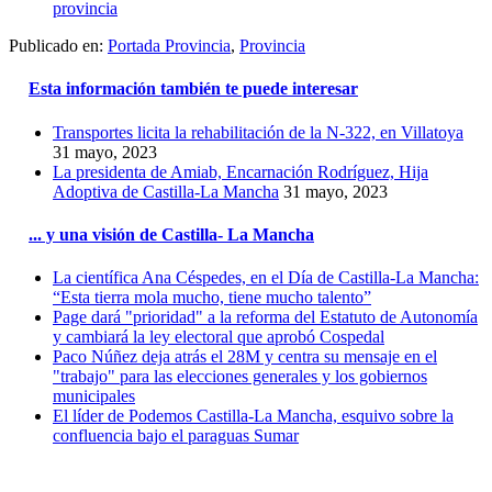
provincia
Publicado en:
Portada Provincia
,
Provincia
Esta información también te puede interesar
Transportes licita la rehabilitación de la N-322, en Villatoya
31 mayo, 2023
La presidenta de Amiab, Encarnación Rodríguez, Hija
Adoptiva de Castilla-La Mancha
31 mayo, 2023
... y una visión de Castilla- La Mancha
La científica Ana Céspedes, en el Día de Castilla-La Mancha:
“Esta tierra mola mucho, tiene mucho talento”
Page dará "prioridad" a la reforma del Estatuto de Autonomía
y cambiará la ley electoral que aprobó Cospedal
Paco Núñez deja atrás el 28M y centra su mensaje en el
"trabajo" para las elecciones generales y los gobiernos
municipales
El líder de Podemos Castilla-La Mancha, esquivo sobre la
confluencia bajo el paraguas Sumar